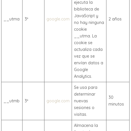
ejecuta la
biblioteca de
JavaScript y
__utma
3º
google.com
2 años
no hay ninguna
cookie
__utma. La
cookie se
actualiza cada
vez que se
envían datos a
Google
Analytics.
Se usa para
determinar
30
__utmb
3º
google.com
nuevas
minutos
sesiones o
visitas.
Almacena la