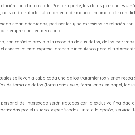
n relación con el interesado. Por otra parte, los datos personales se
s, no siendo tratados ulteriormente de manera incompatible con dic
sado serán adecuados, pertinentes y no excesivos en relación con 
dos siempre que sea necesario.
mado, con carácter previo a la recogida de sus datos, de los extremo
r el consentimiento expreso, preciso e inequívoco para el tratamien
 cuales se llevan a cabo cada uno de los tratamientos vienen recogi
as de toma de datos (formularios web, formularios en papel, locuci
 personal del interesado serán tratados con la exclusiva finalidad 
practicadas por el usuario, especificadas junto a la opción, servicio