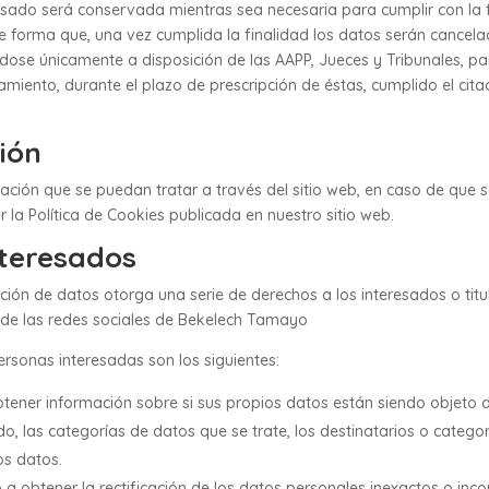
sado será conservada mientras sea necesaria para cumplir con la f
 forma que, una vez cumplida la finalidad los datos serán cancela
ose únicamente a disposición de las AAPP, Jueces y Tribunales, pa
amiento, durante el plazo de prescripción de éstas, cumplido el cit
ión
ación que se puedan tratar a través del sitio web, en caso de que 
 la Política de Cookies publicada en nuestro sitio web.
nteresados
ión de datos otorga una serie de derechos a los interesados o titul
es de las redes sociales de Bekelech Tamayo
ersonas interesadas son los siguientes:
ener información sobre si sus propios datos están siendo objeto de
o, las categorías de datos que se trate, los destinatarios o categor
os datos.
 a obtener la rectificación de los datos personales inexactos o inc