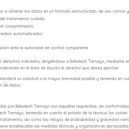
ho a obtener los datos en un formato estructurado, de uso común y
 del tratamiento cuando:
 el consentimiento
 medios automatizados
ción ante la autoridad de control competente
os derechos indicados, dirigiéndose a Bekelech Tamayo, mediante escr
indicando en la línea de Asunto el derecho que desea ejercitar.
enderá su solicitud a la mayor brevedad posible y teniendo en cue
n de datos.
s por Bekelech Tamayo son aquellas requeridas, de conformidad co
ech Tamayo, teniendo en cuenta el estado de la técnica, los costes d
l tratamiento, así como los riesgos de probabilidad y gravedad vari
 tiene establecidas las medidas técnicas y organizativas apropiadas 