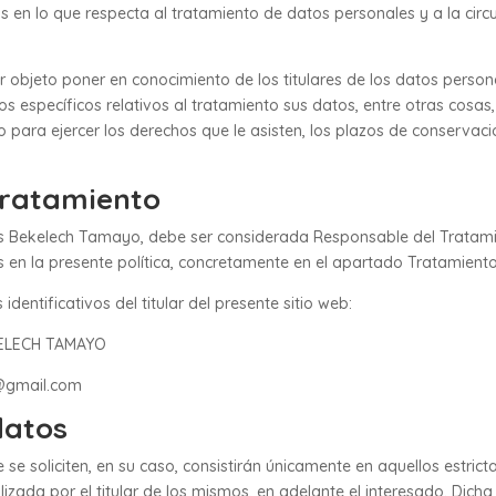
as en lo que respecta al tratamiento de datos personales y a la circ
or objeto poner en conocimiento de los titulares de los datos person
 específicos relativos al tratamiento sus datos, entre otras cosas, 
o para ejercer los derechos que le asisten, los plazos de conservac
Tratamiento
s Bekelech Tamayo, debe ser considerada Responsable del Tratamie
s en la presente política, concretamente en el apartado Tratamient
identificativos del titular del presente sitio web:
KELECH TAMAYO
rt@gmail.com
datos
 se soliciten, en su caso, consistirán únicamente en aquellos estric
ealizada por el titular de los mismos, en adelante el interesado. Dic